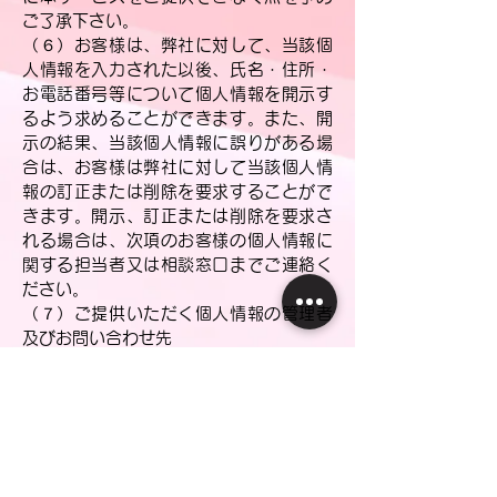
ご了承下さい。
（６）お客様は、弊社に対して、当該個
人情報を入力された以後、氏名・住所・
お電話番号等について個人情報を開示す
るよう求めることができます。また、開
示の結果、当該個人情報に誤りがある場
合は、お客様は弊社に対して当該個人情
報の訂正または削除を要求することがで
きます。開示、訂正または削除を要求さ
れる場合は、次項のお客様の個人情報に
関する担当者又は相談窓口までご連絡く
ださい。
（７）ご提供いただく個人情報の管理者
及びお問い合わせ先
お問い合わせ窓口
住所：埼玉県北葛飾郡杉戸町清地３丁目
７‐５
会社名：Space Atomic
個人情報相談窓口担当 山田 和利
E-mail: