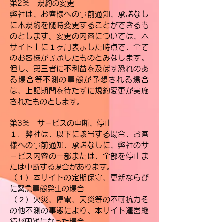
第2条 規約の変更
弊社は、お客様への事前通知、承諾なし
に本規約を随時変更することができるも
のとします。変更の内容については、本
サイト上に１ヶ月表示した時点で、全て
のお客様が了承したものとみなします。
但し、第三者に不利益を及ぼす恐れのあ
る場合等不測の事態が予想される場合
は、上記期間を待たずに規約変更が実施
されたものとします。
第3条 サービスの中断、停止
１．弊社は、以下に該当する場合、お客
様への事前通知、承諾なしに、弊社のサ
ービス内容の一部または、全部を停止ま
たは中断する場合があります。
（１）本サイトの定期保守、更新ならび
に緊急事態発生の場合
（２）火災、停電、天災等の不可抗力そ
の他不測の事態により、本サイト運営継
続が困難になった場合