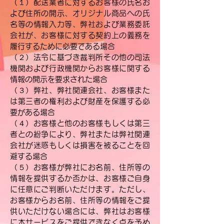
（１）配送業者に対するお客様の氏名お
よび住所の開示、オリジナル商品への氏
名等の情報入力等、弊社および業務委託
会社が、お客様に対する契約上の義務を
履行するために必要である場合
（２）法令に基づき裁判所その他の司法
機関および行政機関からお客様に関する
情報の開示を要求された場合
（３）弊社、弊社関連会社、お客様また
は第三者の権利および財産を保護する必
要がある場合
（４）お客様と他のお客様もしくは第三
者との紛争により、弊社または弊社関連
会社が迷惑もしくは損害を被ることを回
避する場合
（５）お客様が弊社にお名前、住所等の
情報を提供するか否かは、お客様ご自身
に任意にご判断いただけます。ただし、
お客様からお名前、住所等の情報をご提
供いただけない場合には、弊社はお客様
に本サービスをご提供できなく点を予め